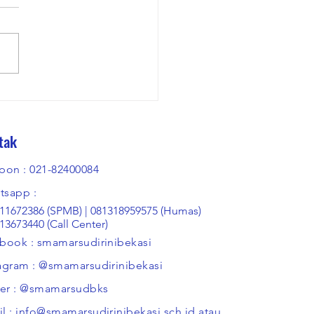
serta Didik SMA Marsudirini
i yang Lolos ke SNBP
tak
pon : 021-82400084
tsapp :
11672386 (SPMB) | 081318959575 (Humas)
13673440 (Call Center)
book : smamarsudirinibekasi
agram : @smamarsudirinibekasi
ter : @smamarsudbks
l :
info@smamarsudirinibekasi.sch.id
atau