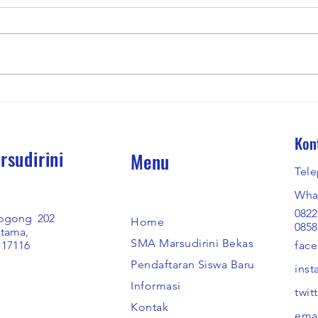
Upacara Kemerdekaan 17 Agustus
18 Pe
2025
Bekas
Kon
sudirini
Menu
Tele
Wha
0822
arogong 202
Home
0858
tama,
SMA Marsudirini Bekasi
 17116
face
Pendaftaran Siswa Baru
inst
Informasi
twit
Kontak
emai