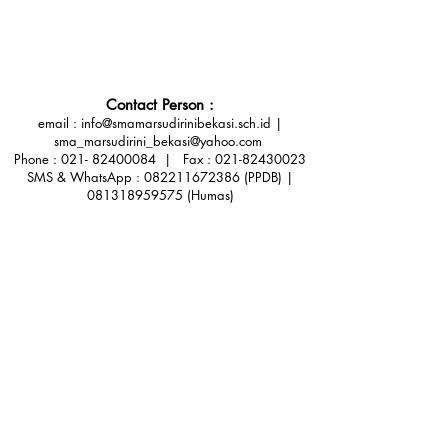
Contact Person :
email :
info@smamarsudirinibekasi.sch.id
|
sma_marsudirini_bekasi@yahoo.com
Phone :
021- 82400084
| Fax :
021-82430023
SMS & WhatsApp : 082211672386 (PPDB) |
081318959575 (Humas)