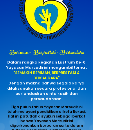
Beriman - Berprestasi - Bersaudara
Dalam rangka kegiatan Lustrum Ke-6
Yayasan Marsudirini mengambil tema :
“SEMAKIN BERIMAN, BERPRESTASI &
BERSAUDARA”
Dengan makna bahwa segala karya
dilaksanakan secara profesional dan
berlandaskan cinta
kasih dan
persaudaraan.
Tiga puluh tahun Yayasan Marsudirini
telah melayani pendidikan di kota Bekasi.
Hal ini patutlah disyukuri sebagai berkat
bahwa Yayasan Marsudirini
diperkenankan berperan serta dalam