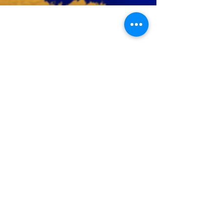
SMA Marsudirini Bekasi
Jl. Raya Narogong 202
Kemang Pratama,
Kota Bekasi 17116
Menu