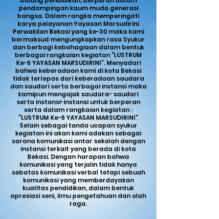
bidang pendidikan, berperan dalam
pendampingan kaum muda generasi
bangsa. Dalam rangka memperingati
karya pelayanan Yayasan Marsudirini
Perwakilan Bekasi yang ke-30 maka kami
bermaksud mengungkapkan rasa Syukur
dan berbagi kebahagiaan dalam bentuk
berbagai rangkaian kegiatan “LUSTRUM
Ke-6 YAYASAN MARSUDIRINI”. Menyadari
bahwa keberadaan kami di kota Bekasi
tidak terlepas dari keberadaan saudara
dan saudari serta berbagai instansi maka
kamipun mengajak saudara- saudari
serta instansi-instansi untuk berperan
serta dalam rangkaian kegiatan :
“LUSTRUM Ke-6 YAYASAN MARSUDIRINI”
Selain sebagai tanda ucapan syukur
kegiatan ini akan kami adakan sebagai
sarana komunikasi antar sekolah dengan
instansi terkait yang berada di kota
Bekasi. Dengan harapan bahwa
komunikasi yang terjalin tidak hanya
sebatas komunikasi verbal tetapi sebuah
komunikasi yang memberdayakan
kualitas pendidikan, dalam bentuk
apresiasi seni, ilmu pengetahuan dan olah
raga.