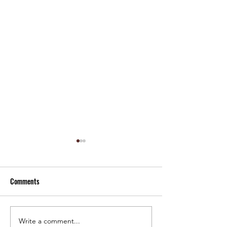
Comments
Write a comment...
Upacara Kemerdekaan 17
Pelaksanaan ASAT 