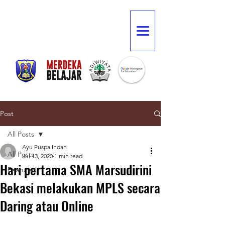
Post
All Posts
Ayu Puspa Indah
All Posts
Jul 13, 2020
1 min read
Hari pertama SMA Marsudirini
Featured
Bekasi melakukan MPLS secara
Daring atau Online