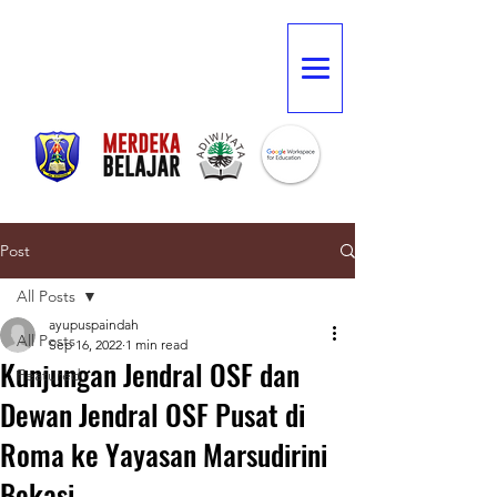
Post
All Posts
ayupuspaindah
All Posts
Sep 16, 2022
1 min read
Kunjungan Jendral OSF dan
Featured
Dewan Jendral OSF Pusat di
Roma ke Yayasan Marsudirini
Bekasi.