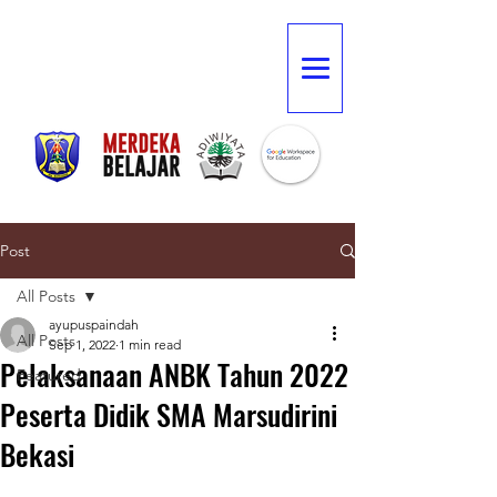
Post
All Posts
ayupuspaindah
All Posts
Sep 1, 2022
1 min read
Pelaksanaan ANBK Tahun 2022
Featured
Peserta Didik SMA Marsudirini
Bekasi