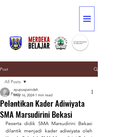
Post
All Posts
ayupuspaindah
All Posts
May 16, 2024
1 min read
Pelantikan Kader Adiwiyata
Featured
SMA Marsudirini Bekasi
Peserta didik SMA Marsudirini Bekasi 
dilantik menjadi kader adiwiyata oleh 