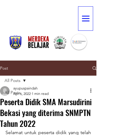
Post
All Posts
ayupuspaindah
All Posts
Apr 6, 2022
1 min read
Peserta Didik SMA Marsudirini
Featured
Bekasi yang diterima SNMPTN
Tahun 2022
Selamat untuk peserta didik yang telah 