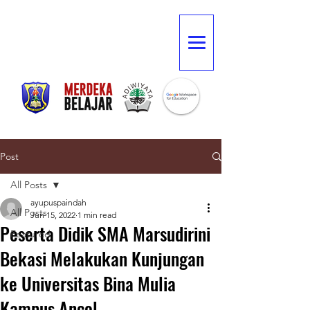
Post
All Posts
ayupuspaindah
All Posts
Jun 15, 2022
1 min read
Peserta Didik SMA Marsudirini
Featured
Bekasi Melakukan Kunjungan
ke Universitas Bina Mulia
Kampus Ancol