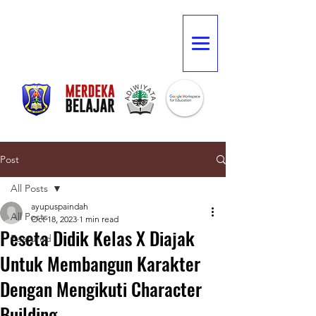
Post
All Posts
ayupuspaindah
All Posts
Oct 18, 2023
1 min read
Peseta Didik Kelas X Diajak
Featured
Untuk Membangun Karakter
Dengan Mengikuti Character
Building