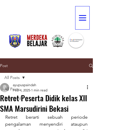
Post
All Posts
ayupuspaindah
All Posts
Feb 4, 2025
1 min read
Retret Peserta Didik kelas XII
Featured
SMA Marsudirini Bekasi
Retret berarti sebuah periode 
pengalaman menyendiri ataupun 