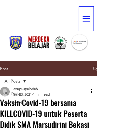
Post
All Posts
ayupuspaindah
All Posts
Jul 23, 2021
1 min read
Vaksin Covid-19 bersama
Featured
KILLCOVID-19 untuk Peserta
Didik SMA Marsudirini Bekasi