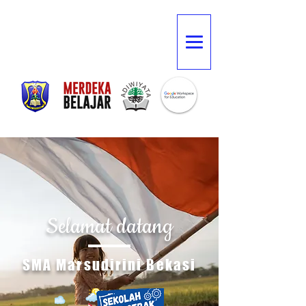
Selamat datang
SMA Marsudirini Bekasi