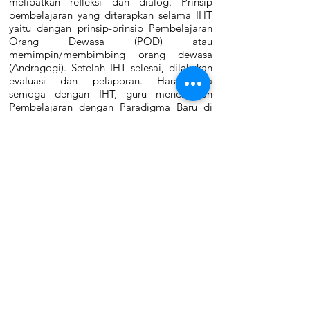
melibatkan refleksi dan dialog. Prinsip
pembelajaran yang diterapkan selama IHT
yaitu dengan prinsip-prinsip Pembelajaran
Orang Dewasa (POD) atau
memimpin/membimbing orang dewasa
(Andragogi). Setelah IHT selesai, dilakukan
evaluasi dan pelaporan. Harapannya
semoga dengan IHT, guru menerapkan
Pembelajaran dengan Paradigma Baru di
satuan pendidikan.
Semoga Kegiatan IHT memberikan manfaat
bagi peningkatan kualitas pembelajaran di
SMA Marsudirini Bekasi dan pada akhirnya
dapat meningkatkan mutu pendidikan
secara nasional.
Deus Providebit!